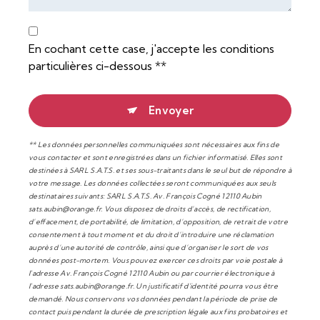
En cochant cette case, j'accepte les conditions
particulières ci-dessous **
Envoyer
** Les données personnelles communiquées sont nécessaires aux fins de
vous contacter et sont enregistrées dans un fichier informatisé. Elles sont
destinées à SARL S.A.T.S. et ses sous-traitants dans le seul but de répondre à
votre message. Les données collectées seront communiquées aux seuls
destinataires suivants: SARL S.A.T.S. Av. François Cogné 12110 Aubin
sats.aubin@orange.fr. Vous disposez de droits d’accès, de rectification,
d’effacement, de portabilité, de limitation, d’opposition, de retrait de votre
consentement à tout moment et du droit d’introduire une réclamation
auprès d’une autorité de contrôle, ainsi que d’organiser le sort de vos
données post-mortem. Vous pouvez exercer ces droits par voie postale à
l'adresse Av. François Cogné 12110 Aubin ou par courrier électronique à
l'adresse sats.aubin@orange.fr. Un justificatif d'identité pourra vous être
demandé. Nous conservons vos données pendant la période de prise de
contact puis pendant la durée de prescription légale aux fins probatoires et