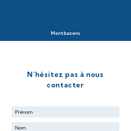
Montbazens
69 Av. du Ségala, 12220 Montbazens
05 65 80 60 53
N'hésitez pas à nous
contacter