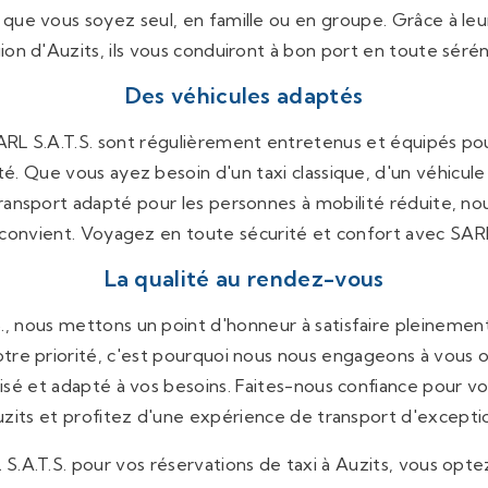
 que vous soyez seul, en famille ou en groupe. Grâce à leu
ion d'Auzits, ils vous conduiront à bon port en toute sérén
Des véhicules adaptés
ARL S.A.T.S. sont régulièrement entretenus et équipés pour
ité. Que vous ayez besoin d'un taxi classique, d'un véhicul
ansport adapté pour les personnes à mobilité réduite, nou
 convient. Voyagez en toute sécurité et confort avec SARL 
La qualité au rendez-vous
, nous mettons un point d'honneur à satisfaire pleinement
otre priorité, c'est pourquoi nous nous engageons à vous o
lisé et adapté à vos besoins. Faites-nous confiance pour 
zits et profitez d'une expérience de transport d'excepti
 S.A.T.S. pour vos réservations de taxi à Auzits, vous optez 