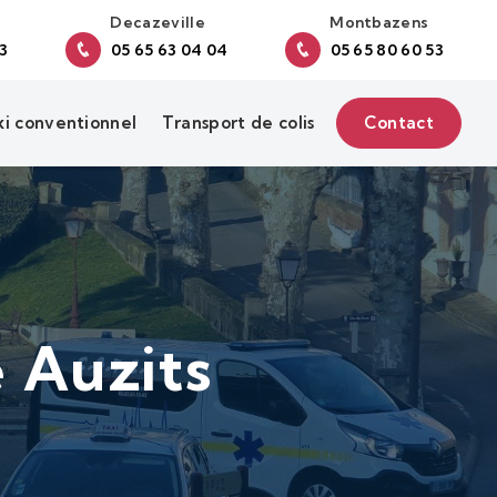
Decazeville
Montbazens
43
05 65 63 04 04
05 65 80 60 53
xi conventionnel
Transport de colis
Contact
e Auzits