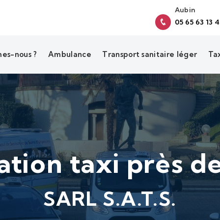
Aubin
05 65 63 13 
es-nous ?
Ambulance
Transport sanitaire léger
Ta
tion taxi près d
SARL S.A.T.S.