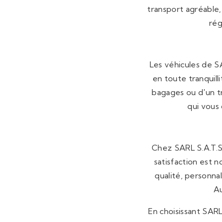
transport agréable,
rég
Les véhicules de S
en toute tranquill
bagages ou d'un tr
qui vous
Chez SARL S.A.T.S.
satisfaction est n
qualité, personna
Au
En choisissant SARL