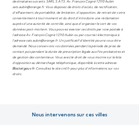
destinataires suivants: SARL S.A.T.S. Av. François Cogné 12110 Aubin
sats.aubin@orange.fr. Vous disposez de droits d’accès, de rectification,
d’effacement, de portabilité, de limitation, d’opposition, de retrait de votre
consentement à tout moment et du droit d’introduire une réclamation
auprès d’une autorité de contrôle, ainsi que d’organiser le sort de vos
données post-mortem. Vous pouvez exercer ces droits par voie postale à
l'adresse Av. François Cogné 12110 Aubin ou par courrier électronique à
l'adresse sats.aubin@orange.fr. Un justificatif d'identité pourra vous être
demandé. Nous conservons vos données pendant la période de prise de
contact puis pendant la durée de prescription légale aux fins probatoires et
de gestion des contentieux. Vous avez le droit de vous inscrire sur la liste
d'opposition au démarchage téléphonique, disponible à cette adresse:
Bloctel.gouv.fr
. Consultez le site cnil.fr pour plus d’informations sur vos
droits.
Nous intervenons sur ces villes