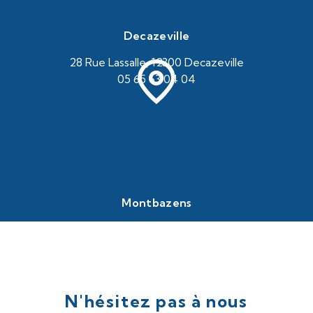
Decazeville
28 Rue Lassalle, 12300 Decazeville
05 65 63 04 04
Montbazens
69 Av. du Ségala, 12220 Montbazens
05 65 80 60 53
N'hésitez pas à nous