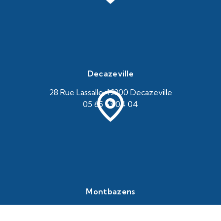
Decazeville
28 Rue Lassalle, 12300 Decazeville
05 65 63 04 04
Montbazens
69 Av. du Ségala, 12220 Montbazens