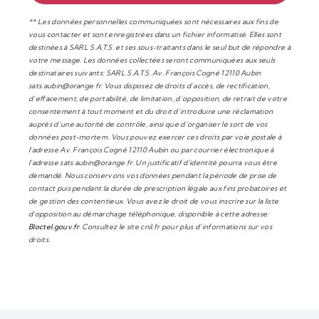
** Les données personnelles communiquées sont nécessaires aux fins de
vous contacter et sont enregistrées dans un fichier informatisé. Elles sont
destinées à SARL S.A.T.S. et ses sous-traitants dans le seul but de répondre à
votre message. Les données collectées seront communiquées aux seuls
destinataires suivants: SARL S.A.T.S. Av. François Cogné 12110 Aubin
sats.aubin@orange.fr. Vous disposez de droits d’accès, de rectification,
d’effacement, de portabilité, de limitation, d’opposition, de retrait de votre
consentement à tout moment et du droit d’introduire une réclamation
auprès d’une autorité de contrôle, ainsi que d’organiser le sort de vos
données post-mortem. Vous pouvez exercer ces droits par voie postale à
l'adresse Av. François Cogné 12110 Aubin ou par courrier électronique à
l'adresse sats.aubin@orange.fr. Un justificatif d'identité pourra vous être
demandé. Nous conservons vos données pendant la période de prise de
contact puis pendant la durée de prescription légale aux fins probatoires et
de gestion des contentieux. Vous avez le droit de vous inscrire sur la liste
d'opposition au démarchage téléphonique, disponible à cette adresse:
Bloctel.gouv.fr
. Consultez le site cnil.fr pour plus d’informations sur vos
droits.